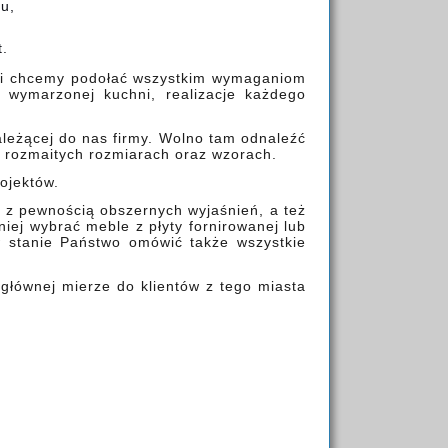
u,
t.
 i chcemy podołać wszystkim wymaganiom
 wymarzonej kuchni, realizacje każdego
.
ależącej do nas firmy. Wolno tam odnaleźć
w rozmaitych rozmiarach oraz wzorach.
rojektów.
i z pewnością obszernych wyjaśnień, a też
ej wybrać meble z płyty fornirowanej lub
w stanie Państwo omówić także wszystkie
głównej mierze do klientów z tego miasta