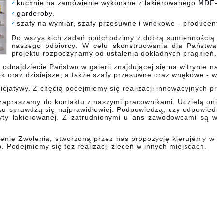
kuchnie na zamówienie wykonane z lakierowanego MDF-
garderoby,
szafy na wymiar, szafy przesuwne i wnękowe - producen
Do wszystkich zadań podchodzimy z dobrą sumiennością
naszego odbiorcy. W celu skonstruowania dla Państwa
projektu rozpoczynamy od ustalenia dokładnych pragnień
odnajdziecie Państwo w galerii znajdującej się na witrynie n
k oraz dzisiejsze, a także szafy przesuwne oraz wnękowe - 
icjatywy. Z chęcią podejmiemy się realizacji innowacyjnych p
 zapraszamy do kontaktu z naszymi pracownikami. Udzielą on
u sprawdzą się najprawidłowiej. Podpowiedzą, czy odpowiedni
yty lakierowanej. Z zatrudnionymi u ans zawodowcami są 
renie Zwolenia, stworzoną przez nas propozycję kierujemy w 
Podejmiemy się też realizacji zleceń w innych miejscach.