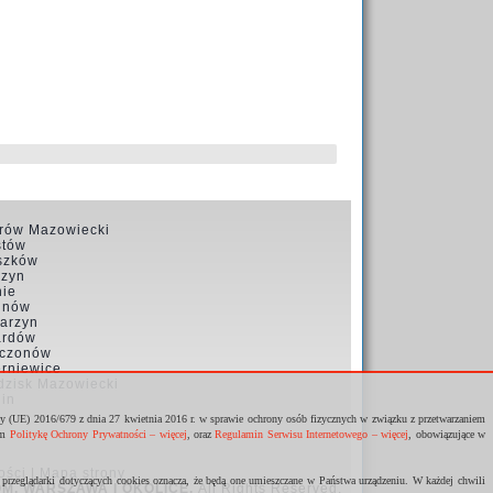
rów Mazowiecki
stów
szków
czyn
nie
inów
arzyn
ardów
czonów
erniewice
dzisk Mazowiecki
lin
dy (UE) 2016/679 z dnia 27 kwietnia 2016 r. w sprawie ochrony osób fizycznych w związku z przetwarzaniem
am
Politykę Ochrony Prywatności – więcej
, oraz
Regulamin Serwisu Internetowego – więcej
, obowiązujące w
ości
|
Mapa strony
rzeglądarki dotyczących cookies oznacza, że będą one umieszczane w Państwa urządzeniu. W każdej chwili
M, WARSZAWA I OKOLICE
.
All Rights Reserved.