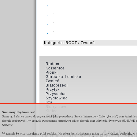
Kategoria:
ROOT
/
Zwoleń
Radom
Kozienice
Pionki
Garbatka-Letnisko
Zwoleń
Białobrzegi
Przytyk
Przysucha
Szydłowiec
Iłża
Skaryszew
Kielce
Szanowny Użytkowniku!
Puławy
Szanując Państwa prawo do prywatności jako prowadzący Serwis Internetowy (dalej „Serwis”) oraz Administ
danych osobowych i w sprawie swobodnego przepływu takich danych oraz uchylenia dyrektywy 95/46/WE (
Serwisie.
Strona główna
|
R
W ramach Serwisu stosujemy pliki cookies. Ich celem jest świadczenie usług na najwyższym poziomie, w 
Copyright © 2015 - WALCZAKMEBLE.PL -
MEBL