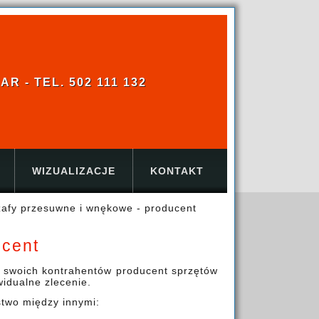
 - TEL. 502 111 132
WIZUALIZACJE
KONTAKT
zafy przesuwne i wnękowe - producent
ucent
d swoich kontrahentów producent sprzętów
idualne zlecenie.
stwo między innymi: