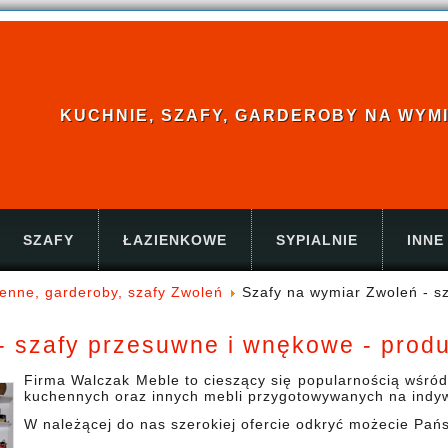
KUCHNIE, SZAFY, GARDEROBY NA WYMIAR
SZAFY
ŁAZIENKOWE
SYPIALNIE
INNE
enne, garderoby, szafy Zwoleń
Szafy na wymiar Zwoleń - s
- szafy przesuwne i wnękowe - prod
Firma Walczak Meble to cieszący się popularnością wśró
kuchennych oraz innych mebli przygotowywanych na indyw
W należącej do nas szerokiej ofercie odkryć możecie Pań