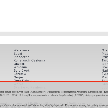
Warszawa
Oża
Ząbki
Pia
Piaseczno
Pru
Konstancin-Jeziorna
Tar
Otwock
Bło
Wołomin
Brw
Sulejówek
Nad
Józefów
Żyr
Grójec
Msz
Góra Kalwaria
Ski
Warka
Gro
Skarżysko Kamienna
Lub
rator danych osobowych (dalej „Administrator”) w rozumieniu Rozporządzenia Parlamentu Europejskiego i Ra
Dz.U.UE.L.2016.119.1 – ogólne rozporządzenie o ochronie danych – dalej „RODO”), niniejszym przedstawi
egulamin serwisu
|
Polityka plików cookies
|
Polityka ochrony prywatn
tym również dostosowanych do Państwa indywidualnych potrzeb. Korzystanie z witryny bez zmiany ustawień p
E KUCHENNE - KUCHNIE - SZAFY - GARDEROBY NA WYMIAR RADO