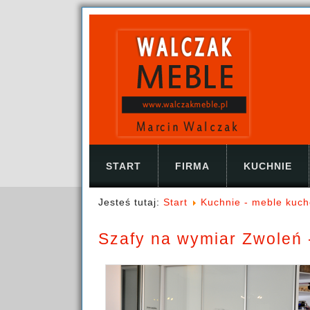
START
FIRMA
KUCHNIE
Jesteś tutaj:
Start
Kuchnie - meble kuch
Szafy na wymiar Zwoleń 