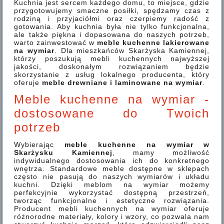
Kuchnia jest sercem każdego domu, to miejsce, gdzie
przygotowujemy smaczne posiłki, spędzamy czas z
rodziną i przyjaciółmi oraz czerpiemy radość z
gotowania. Aby kuchnia była nie tylko funkcjonalna,
ale także piękna i dopasowana do naszych potrzeb,
warto zainwestować w
meble kuchenne lakierowane
na wymiar
. Dla mieszkańców Skarżyska Kamiennej,
którzy poszukują mebli kuchennych najwyższej
jakości, doskonałym rozwiązaniem będzie
skorzystanie z usług lokalnego producenta, który
oferuje
meble drewniane i laminowane na wymiar
.
Meble kuchenne na wymiar -
dostosowane do Twoich
potrzeb
Wybierając
meble kuchenne na wymiar w
Skarżysku Kamiennej
, mamy możliwość
indywidualnego dostosowania ich do konkretnego
wnętrza. Standardowe meble dostępne w sklepach
często nie pasują do naszych wymiarów i układu
kuchni. Dzięki meblom na wymiar możemy
perfekcyjnie wykorzystać dostępną przestrzeń,
tworząc funkcjonalne i estetyczne rozwiązania.
Producent mebli kuchennych na wymiar oferuje
różnorodne materiały, kolory i wzory, co pozwala nam