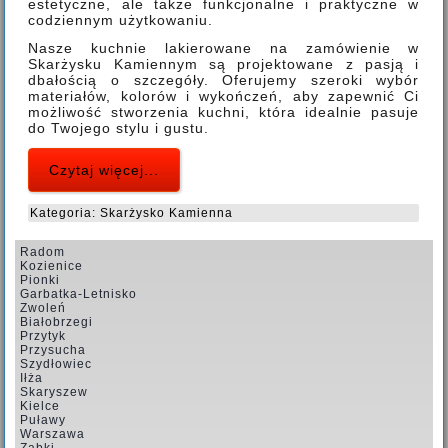
estetyczne, ale także funkcjonalne i praktyczne w
codziennym użytkowaniu.
Nasze kuchnie lakierowane na zamówienie w
Skarżysku Kamiennym są projektowane z pasją i
dbałością o szczegóły. Oferujemy szeroki wybór
materiałów, kolorów i wykończeń, aby zapewnić Ci
możliwość stworzenia kuchni, która idealnie pasuje
do Twojego stylu i gustu.
Czytaj więcej...
Kategoria:
Skarżysko Kamienna
Radom
Kozienice
Pionki
Garbatka-Letnisko
Zwoleń
Białobrzegi
Przytyk
Przysucha
Szydłowiec
Iłża
Skaryszew
Kielce
Puławy
Warszawa
Ząbki