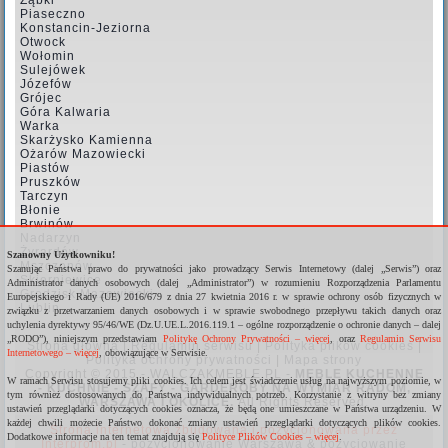
Piaseczno
Konstancin-Jeziorna
Otwock
Wołomin
Sulejówek
Józefów
Grójec
Góra Kalwaria
Warka
Skarżysko Kamienna
Ożarów Mazowiecki
Piastów
Pruszków
Tarczyn
Błonie
Brwinów
Nadarzyn
Żyrardów
Szanowny Użytkowniku!
Mszczonów
Szanując Państwa prawo do prywatności jako prowadzący Serwis Internetowy (dalej „Serwis”) oraz
Skierniewice
Administrator danych osobowych (dalej „Administrator”) w rozumieniu Rozporządzenia Parlamentu
Grodzisk Mazowiecki
Europejskiego i Rady (UE) 2016/679 z dnia 27 kwietnia 2016 r. w sprawie ochrony osób fizycznych w
Lublin
związku z przetwarzaniem danych osobowych i w sprawie swobodnego przepływu takich danych oraz
uchylenia dyrektywy 95/46/WE (Dz.U.UE.L.2016.119.1 – ogólne rozporządzenie o ochronie danych – dalej
„RODO”), niniejszym przedstawiam
Politykę Ochrony Prywatności – więcej
, oraz
Regulamin Serwisu
Strona główna
|
Regulamin serwisu
|
Polityka plików cookies
|
Internetowego – więcej
, obowiązujące w Serwisie.
Polityka ochrony prywatności
|
Mapa strony
Copyright © 2015 - WALCZAKMEBLE.PL -
MEBLE KUCHENNE
W ramach Serwisu stosujemy pliki cookies. Ich celem jest świadczenie usług na najwyższym poziomie, w
- KUCHNIE - SZAFY - GARDEROBY NA WYMIAR RADOM,
tym również dostosowanych do Państwa indywidualnych potrzeb. Korzystanie z witryny bez zmiany
WARSZAWA I OKOLICE
.
All Rights Reserved.
ustawień przeglądarki dotyczących cookies oznacza, że będą one umieszczane w Państwa urządzeniu. W
każdej chwili możecie Państwo dokonać zmiany ustawień przeglądarki dotyczących plików cookies.
Strona internetowa zbudowana i pozycjonowana przez
Dodatkowe informacje na ten temat znajdują się
Polityce Plików Cookies – więcej
.
Interprom.pl
-
pozycjonowanie Warszawa
&
pozycjowanie