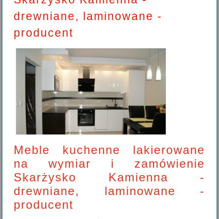
drewniane, laminowane -
producent
Meble kuchenne lakierowane
na wymiar i zamówienie
Skarżysko Kamienna -
drewniane, laminowane -
producent