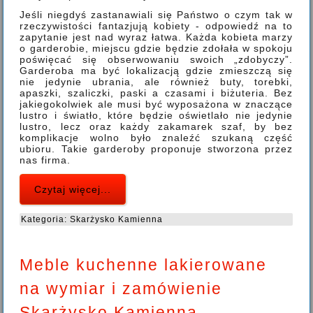
Jeśli niegdyś zastanawiali się Państwo o czym tak w
rzeczywistości fantazjują kobiety - odpowiedź na to
zapytanie jest nad wyraz łatwa. Każda kobieta marzy
o garderobie, miejscu gdzie będzie zdołała w spokoju
poświęcać się obserwowaniu swoich „zdobyczy”.
Garderoba ma być lokalizacją gdzie zmieszczą się
nie jedynie ubrania, ale również buty, torebki,
apaszki, szaliczki, paski a czasami i biżuteria. Bez
jakiegokolwiek ale musi być wyposażona w znaczące
lustro i światło, które będzie oświetlało nie jedynie
lustro, lecz oraz każdy zakamarek szaf, by bez
komplikacje wolno było znaleźć szukaną część
ubioru. Takie garderoby proponuje stworzona przez
nas firma.
Czytaj więcej...
Kategoria:
Skarżysko Kamienna
Meble kuchenne lakierowane
na wymiar i zamówienie
Skarżysko Kamienna -