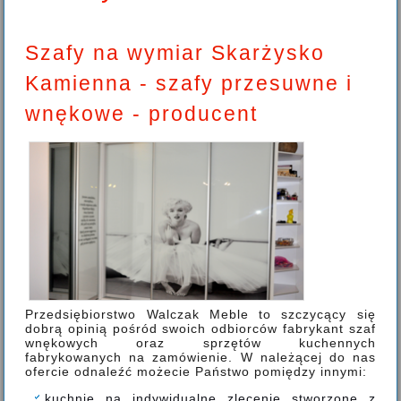
Szafy na wymiar Skarżysko
Kamienna - szafy przesuwne i
wnękowe - producent
Przedsiębiorstwo Walczak Meble to szczycący się
dobrą opinią pośród swoich odbiorców fabrykant szaf
wnękowych oraz sprzętów kuchennych
fabrykowanych na zamówienie. W należącej do nas
ofercie odnaleźć możecie Państwo pomiędzy innymi:
kuchnie na indywidualne zlecenie stworzone z