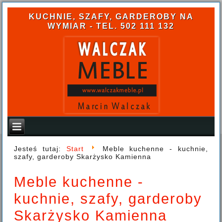
KUCHNIE, SZAFY, GARDEROBY NA
WYMIAR - TEL. 502 111 132
Jesteś tutaj:
Start
Meble kuchenne - kuchnie,
szafy, garderoby Skarżysko Kamienna
Meble kuchenne -
kuchnie, szafy, garderoby
Skarżysko Kamienna