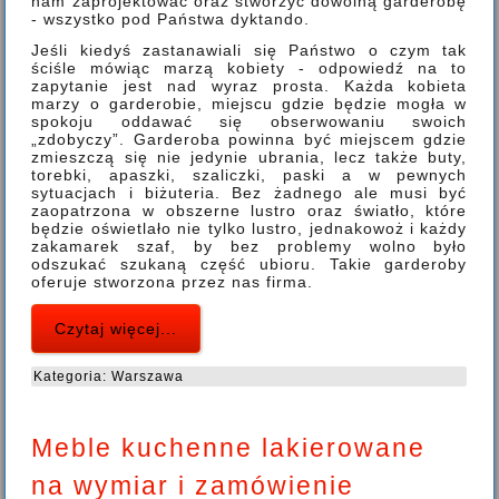
nam zaprojektować oraz stworzyć dowolną garderobę
- wszystko pod Państwa dyktando.
Jeśli kiedyś zastanawiali się Państwo o czym tak
ściśle mówiąc marzą kobiety - odpowiedź na to
zapytanie jest nad wyraz prosta. Każda kobieta
marzy o garderobie, miejscu gdzie będzie mogła w
spokoju oddawać się obserwowaniu swoich
„zdobyczy”. Garderoba powinna być miejscem gdzie
zmieszczą się nie jedynie ubrania, lecz także buty,
torebki, apaszki, szaliczki, paski a w pewnych
sytuacjach i biżuteria. Bez żadnego ale musi być
zaopatrzona w obszerne lustro oraz światło, które
będzie oświetlało nie tylko lustro, jednakowoż i każdy
zakamarek szaf, by bez problemy wolno było
odszukać szukaną część ubioru. Takie garderoby
oferuje stworzona przez nas firma.
Czytaj więcej...
Kategoria:
Warszawa
Meble kuchenne lakierowane
na wymiar i zamówienie