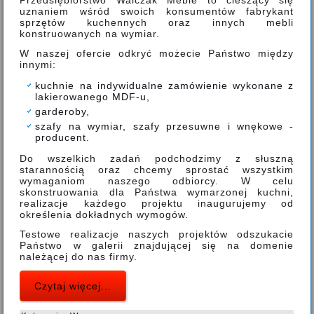
Przedsiębiorstwo Walczak Meble to cieszący się
uznaniem wśród swoich konsumentów fabrykant
sprzętów kuchennych oraz innych mebli
konstruowanych na wymiar.
W naszej ofercie odkryć możecie Państwo między
innymi:
kuchnie na indywidualne zamówienie wykonane z
lakierowanego MDF-u,
garderoby,
szafy na wymiar, szafy przesuwne i wnękowe -
producent.
Do wszelkich zadań podchodzimy z słuszną
starannością oraz chcemy sprostać wszystkim
wymaganiom naszego odbiorcy. W celu
skonstruowania dla Państwa wymarzonej kuchni,
realizacje każdego projektu inaugurujemy od
określenia dokładnych wymogów.
Testowe realizacje naszych projektów odszukacie
Państwo w galerii znajdującej się na domenie
należącej do nas firmy.
Czytaj więcej...