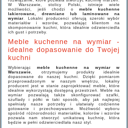
rozwiązanie, które pozwala stworzyć kuchnię marzeń.
W Warszawie, stolicy Polski, istnieje wiele
możliwości, jeśli chodzi o
meble kuchenne
lakierowane, drewniane lub laminowane na
wymiar
. Lokalni producenci oferują szeroki wybór
materiałów i wzorów, pozwalając klientom na
skomponowanie kuchni, która idealnie odzwierciedla
ich gust i potrzeby.
Meble kuchenne na wymiar -
idealne dopasowanie do Twojej
kuchni
Wybierając
meble kuchenne na wymiar w
Warszawie
, otrzymujemy produkty idealnie
dopasowane do naszej kuchni. Dzięki pomiarom
przeprowadzonym w naszym wnętrzu, lokalny
producent jest w stanie zaprojektować meble, które
idealnie wykorzystają dostępną przestrzeń. Meble na
wymiar pozwalają także skonfigurować szafki,
szuflady i półki w taki sposób, aby jak najlepiej
spełniały nasze potrzeby i ułatwiały codzienne
gotowanie i przechowywanie. Możliwość wyboru
spośród różnorodności materiałów, kolorów i wzorów
pozwala nam stworzyć unikatową kuchnię, która
będzie w pełni odzwierciedlała nasz styl.