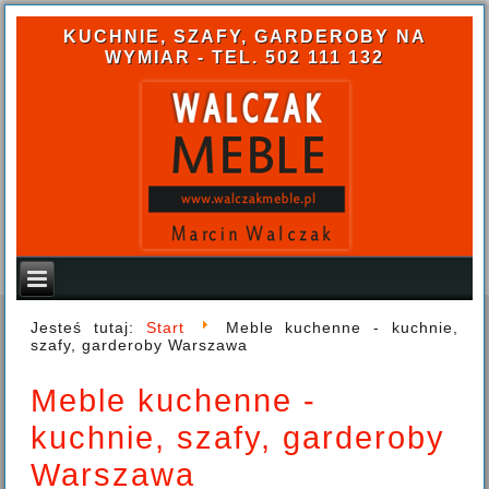
KUCHNIE, SZAFY, GARDEROBY NA
WYMIAR - TEL. 502 111 132
Jesteś tutaj:
Start
Meble kuchenne - kuchnie,
szafy, garderoby Warszawa
Meble kuchenne -
kuchnie, szafy, garderoby
Warszawa