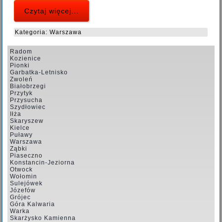
Czytaj więcej...
Kategoria:
Warszawa
Radom
Kozienice
Pionki
Garbatka-Letnisko
Zwoleń
Białobrzegi
Przytyk
Przysucha
Szydłowiec
Iłża
Skaryszew
Kielce
Puławy
Warszawa
Ząbki
Piaseczno
Konstancin-Jeziorna
Otwock
Wołomin
Sulejówek
Józefów
Grójec
Góra Kalwaria
Warka
Skarżysko Kamienna