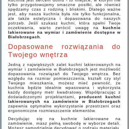
Kuchnia jest sercem domu - to miejsce, w którym nie
tylko przygotowujemy smaczne posiłki, ale również
spędzamy czas z rodziną i bliskimi. Dlatego ważne
jest, aby nasza kuchnia była nie tylko funkcjonalna,
ale także estetyczna i dopasowana do naszych
potrzeb. Jeśli szukasz kuchni, która spełni Twoje
oczekiwania, warto zwrócić uwagę na
kuchnie
lakierowane na wymiar i zamówienie dostępne w
Białobrzegach
.
Dopasowane rozwiązania do
Twojego wnętrza
Jedną z największych zalet kuchni lakierowanych na
wymiar i zamówienie w Białobrzegach jest możliwość
dopasowania rozwiązań do Twojego wnętrza. Bez
względu na rozmiar pomieszczenia, kształt czy styl
Twojego mieszkania, możesz mieć pewność, że
kuchnia będzie idealnie wpasowana i wykorzysta
każdy dostępny metr kwadratowy. Współpracując z
doświadczonymi projektantami,
producent kuchni
lakierowanych na zamówienie w Białobrzegach
zapewnia optymalne wykorzystanie przestrzeni oraz
ergonomiczne rozmieszczenie elementów.
Decydując się na kuchnie lakierowane na
zamówienie, masz pełną swobodę w wyborze detali.
Możesz samodzielnie decydować o rodzaju materiału,