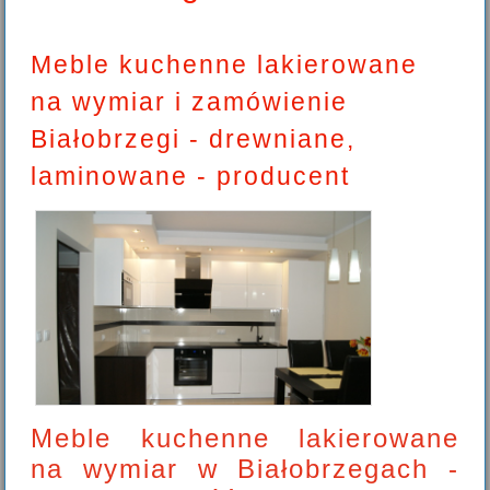
Meble kuchenne lakierowane
na wymiar i zamówienie
Białobrzegi - drewniane,
laminowane - producent
Meble kuchenne lakierowane
na wymiar w Białobrzegach -