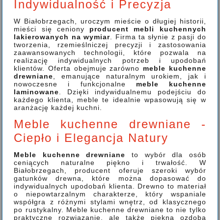
Indywidualność i Precyzja
W Białobrzegach, uroczym mieście o długiej historii,
mieści się ceniony
producent mebli kuchennych
lakierowanych na wymiar
. Firma ta słynie z pasji do
tworzenia, rzemieślniczej precyzji i zastosowania
zaawansowanych technologii, które pozwala na
realizację indywidualnych potrzeb i upodobań
klientów. Oferta obejmuje zarówno
meble kuchenne
drewniane
, emanujące naturalnym urokiem, jak i
nowoczesne i funkcjonalne
meble kuchenne
laminowane
. Dzięki indywidualnemu podejściu do
każdego klienta, meble te idealnie wpasowują się w
aranżację każdej kuchni.
Meble kuchenne drewniane -
Ciepło i Elegancja Natury
Meble kuchenne drewniane
to wybór dla osób
ceniących naturalne piękno i trwałość. W
Białobrzegach, producent oferuje szeroki wybór
gatunków drewna, które można dopasować do
indywidualnych upodobań klienta. Drewno to materiał
o niepowtarzalnym charakterze, który wspaniale
współgra z różnymi stylami wnętrz, od klasycznego
po rustykalny. Meble kuchenne drewniane to nie tylko
praktyczne rozwiązanie, ale także piękna ozdoba