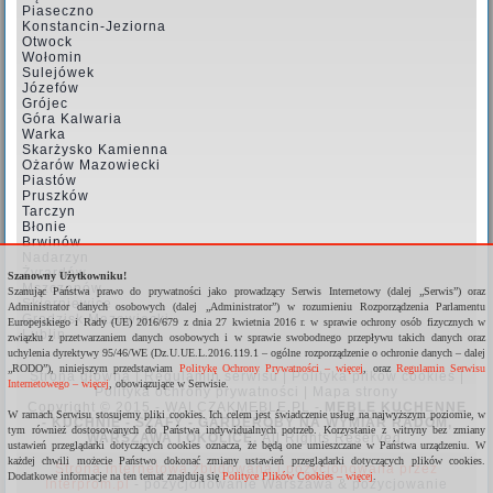
Piaseczno
Konstancin-Jeziorna
Otwock
Wołomin
Sulejówek
Józefów
Grójec
Góra Kalwaria
Warka
Skarżysko Kamienna
Ożarów Mazowiecki
Piastów
Pruszków
Tarczyn
Błonie
Brwinów
Nadarzyn
Żyrardów
Szanowny Użytkowniku!
Mszczonów
Szanując Państwa prawo do prywatności jako prowadzący Serwis Internetowy (dalej „Serwis”) oraz
Skierniewice
Administrator danych osobowych (dalej „Administrator”) w rozumieniu Rozporządzenia Parlamentu
Grodzisk Mazowiecki
Europejskiego i Rady (UE) 2016/679 z dnia 27 kwietnia 2016 r. w sprawie ochrony osób fizycznych w
Lublin
związku z przetwarzaniem danych osobowych i w sprawie swobodnego przepływu takich danych oraz
uchylenia dyrektywy 95/46/WE (Dz.U.UE.L.2016.119.1 – ogólne rozporządzenie o ochronie danych – dalej
„RODO”), niniejszym przedstawiam
Politykę Ochrony Prywatności – więcej
, oraz
Regulamin Serwisu
Strona główna
|
Regulamin serwisu
|
Polityka plików cookies
|
Internetowego – więcej
, obowiązujące w Serwisie.
Polityka ochrony prywatności
|
Mapa strony
Copyright © 2015 - WALCZAKMEBLE.PL -
MEBLE KUCHENNE
W ramach Serwisu stosujemy pliki cookies. Ich celem jest świadczenie usług na najwyższym poziomie, w
- KUCHNIE - SZAFY - GARDEROBY NA WYMIAR RADOM,
tym również dostosowanych do Państwa indywidualnych potrzeb. Korzystanie z witryny bez zmiany
WARSZAWA I OKOLICE
.
All Rights Reserved.
ustawień przeglądarki dotyczących cookies oznacza, że będą one umieszczane w Państwa urządzeniu. W
każdej chwili możecie Państwo dokonać zmiany ustawień przeglądarki dotyczących plików cookies.
Strona internetowa zbudowana i pozycjonowana przez
Dodatkowe informacje na ten temat znajdują się
Polityce Plików Cookies – więcej
.
Interprom.pl
-
pozycjonowanie Warszawa
&
pozycjowanie