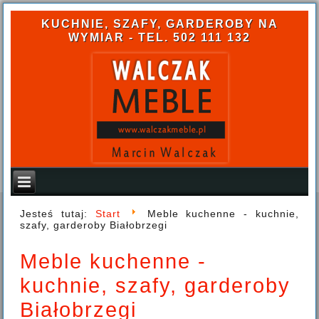
KUCHNIE, SZAFY, GARDEROBY NA
WYMIAR - TEL. 502 111 132
Jesteś tutaj:
Start
Meble kuchenne - kuchnie,
szafy, garderoby Białobrzegi
Meble kuchenne -
kuchnie, szafy, garderoby
Białobrzegi