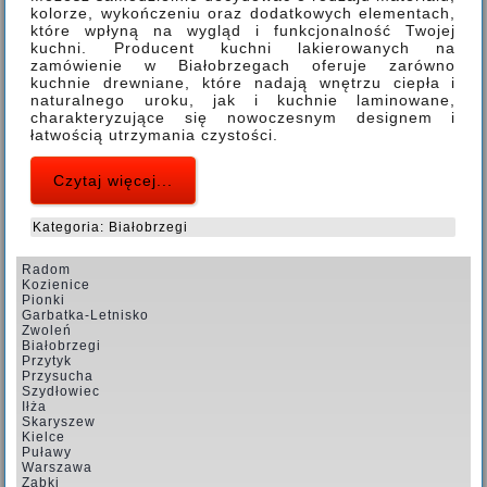
kolorze, wykończeniu oraz dodatkowych elementach,
które wpłyną na wygląd i funkcjonalność Twojej
kuchni. Producent kuchni lakierowanych na
zamówienie w Białobrzegach oferuje zarówno
kuchnie drewniane, które nadają wnętrzu ciepła i
naturalnego uroku, jak i kuchnie laminowane,
charakteryzujące się nowoczesnym designem i
łatwością utrzymania czystości.
Czytaj więcej...
Kategoria:
Białobrzegi
Radom
Kozienice
Pionki
Garbatka-Letnisko
Zwoleń
Białobrzegi
Przytyk
Przysucha
Szydłowiec
Iłża
Skaryszew
Kielce
Puławy
Warszawa
Ząbki