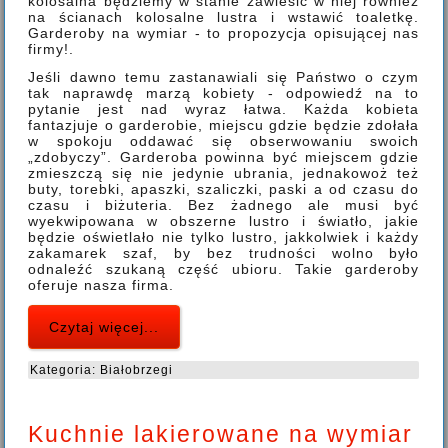
kolosalna będziemy w stanie zawiesić w niej również
na ścianach kolosalne lustra i wstawić toaletkę.
Garderoby na wymiar - to propozycja opisującej nas
firmy!.
Jeśli dawno temu zastanawiali się Państwo o czym
tak naprawdę marzą kobiety - odpowiedź na to
pytanie jest nad wyraz łatwa. Każda kobieta
fantazjuje o garderobie, miejscu gdzie będzie zdołała
w spokoju oddawać się obserwowaniu swoich
„zdobyczy”. Garderoba powinna być miejscem gdzie
zmieszczą się nie jedynie ubrania, jednakowoż też
buty, torebki, apaszki, szaliczki, paski a od czasu do
czasu i biżuteria. Bez żadnego ale musi być
wyekwipowana w obszerne lustro i światło, jakie
będzie oświetlało nie tylko lustro, jakkolwiek i każdy
zakamarek szaf, by bez trudności wolno było
odnaleźć szukaną część ubioru. Takie garderoby
oferuje nasza firma.
Czytaj więcej...
Kategoria:
Białobrzegi
Kuchnie lakierowane na wymiar