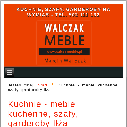
KUCHNIE, SZAFY, GARDEROBY NA
WYMIAR - TEL. 502 111 132
Jesteś tutaj:
Start
Kuchnie - meble kuchenne,
szafy, garderoby Iłża
Kuchnie - meble
kuchenne, szafy,
garderoby Iłża