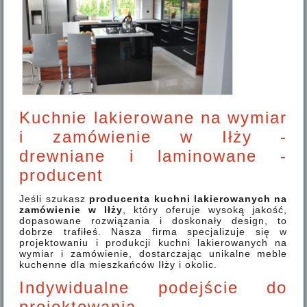
Kuchnie lakierowane na wymiar
i zamówienie w Iłży -
drewniane i laminowane -
producent
Jeśli szukasz
producenta kuchni lakierowanych na
zamówienie w Iłży
, który oferuje wysoką jakość,
dopasowane rozwiązania i doskonały design, to
dobrze trafiłeś. Nasza firma specjalizuje się w
projektowaniu i produkcji kuchni lakierowanych na
wymiar i zamówienie, dostarczając unikalne meble
kuchenne dla mieszkańców Iłży i okolic.
Indywidualne podejście do
projektowania