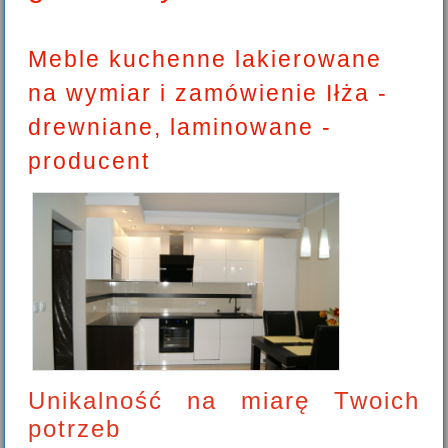
Meble kuchenne lakierowane
na wymiar i zamówienie Iłża -
drewniane, laminowane -
producent
Unikalność na miarę Twoich
potrzeb