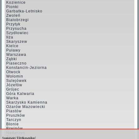
Kozienice
Pionki
Garbatka-Letnisko
Zwoleń
Białobrzegi
Przytyk
Przysucha
Szydłowiec
Iłża
Skaryszew
Kielce
Puławy
Warszawa
Ząbki
Piaseczno
Konstancin-Jeziorna
Otwock
Wołomin
Sulejówek
Józefów
Grójec
Góra Kalwaria
Warka
Skarżysko Kamienna
Ożarów Mazowiecki
Piastów
Pruszków
Tarczyn
Błonie
Brwinów
Nadarzyn
Żyrardów
Szanowny Użytkowniku!