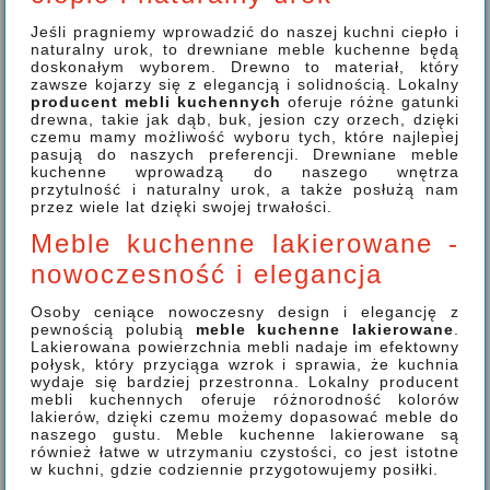
Jeśli pragniemy wprowadzić do naszej kuchni ciepło i
naturalny urok, to drewniane meble kuchenne będą
doskonałym wyborem. Drewno to materiał, który
zawsze kojarzy się z elegancją i solidnością. Lokalny
producent mebli kuchennych
oferuje różne gatunki
drewna, takie jak dąb, buk, jesion czy orzech, dzięki
czemu mamy możliwość wyboru tych, które najlepiej
pasują do naszych preferencji. Drewniane meble
kuchenne wprowadzą do naszego wnętrza
przytulność i naturalny urok, a także posłużą nam
przez wiele lat dzięki swojej trwałości.
Meble kuchenne lakierowane -
nowoczesność i elegancja
Osoby ceniące nowoczesny design i elegancję z
pewnością polubią
meble kuchenne lakierowane
.
Lakierowana powierzchnia mebli nadaje im efektowny
połysk, który przyciąga wzrok i sprawia, że kuchnia
wydaje się bardziej przestronna. Lokalny producent
mebli kuchennych oferuje różnorodność kolorów
lakierów, dzięki czemu możemy dopasować meble do
naszego gustu. Meble kuchenne lakierowane są
również łatwe w utrzymaniu czystości, co jest istotne
w kuchni, gdzie codziennie przygotowujemy posiłki.