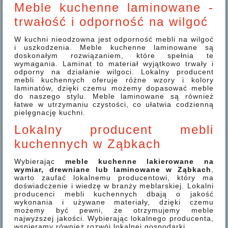
Meble kuchenne laminowane -
trwałość i odporność na wilgoć
W kuchni nieodzowna jest odporność mebli na wilgoć
i uszkodzenia. Meble kuchenne laminowane są
doskonałym rozwiązaniem, które spełnia te
wymagania. Laminat to materiał wyjątkowo trwały i
odporny na działanie wilgoci. Lokalny producent
mebli kuchennych oferuje różne wzory i kolory
laminatów, dzięki czemu możemy dopasować meble
do naszego stylu. Meble laminowane są również
łatwe w utrzymaniu czystości, co ułatwia codzienną
pielęgnację kuchni.
Lokalny producent mebli
kuchennych w Ząbkach
Wybierając
meble kuchenne lakierowane na
wymiar, drewniane lub laminowane w Ząbkach
,
warto zaufać lokalnemu producentowi, który ma
doświadczenie i wiedzę w branży meblarskiej. Lokalni
producenci mebli kuchennych dbają o jakość
wykonania i używane materiały, dzięki czemu
możemy być pewni, że otrzymujemy meble
najwyższej jakości. Wybierając lokalnego producenta,
wspieramy również rozwój lokalnej gospodarki.