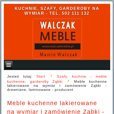
KUCHNIE, SZAFY, GARDEROBY NA
WYMIAR - TEL. 502 111 132
Jesteś tutaj:
Start
Szafy, kuchnie - meble
kuchenne, garderoby Ząbki
Meble kuchenne
lakierowane na wymiar i zamówienie Ząbki -
drewniane, laminowane - producent
Meble kuchenne lakierowane
na wymiar i zamówienie Ząbki -