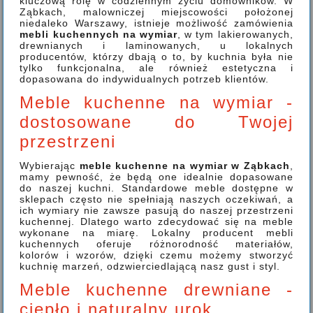
kluczową rolę w codziennym życiu domowników. W
Ząbkach, malowniczej miejscowości położonej
niedaleko Warszawy, istnieje możliwość zamówienia
mebli kuchennych na wymiar
, w tym lakierowanych,
drewnianych i laminowanych, u lokalnych
producentów, którzy dbają o to, by kuchnia była nie
tylko funkcjonalna, ale również estetyczna i
dopasowana do indywidualnych potrzeb klientów.
Meble kuchenne na wymiar -
dostosowane do Twojej
przestrzeni
Wybierając
meble kuchenne na wymiar w Ząbkach
,
mamy pewność, że będą one idealnie dopasowane
do naszej kuchni. Standardowe meble dostępne w
sklepach często nie spełniają naszych oczekiwań, a
ich wymiary nie zawsze pasują do naszej przestrzeni
kuchennej. Dlatego warto zdecydować się na meble
wykonane na miarę. Lokalny producent mebli
kuchennych oferuje różnorodność materiałów,
kolorów i wzorów, dzięki czemu możemy stworzyć
kuchnię marzeń, odzwierciedlającą nasz gust i styl.
Meble kuchenne drewniane -
ciepło i naturalny urok