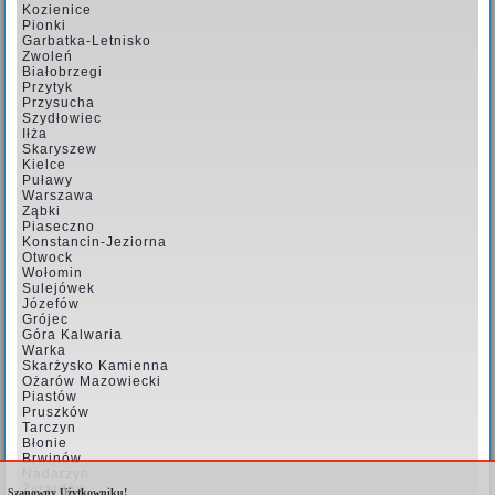
Kozienice
Pionki
Garbatka-Letnisko
Zwoleń
Białobrzegi
Przytyk
Przysucha
Szydłowiec
Iłża
Skaryszew
Kielce
Puławy
Warszawa
Ząbki
Piaseczno
Konstancin-Jeziorna
Otwock
Wołomin
Sulejówek
Józefów
Grójec
Góra Kalwaria
Warka
Skarżysko Kamienna
Ożarów Mazowiecki
Piastów
Pruszków
Tarczyn
Błonie
Brwinów
Nadarzyn
Żyrardów
Szanowny Użytkowniku!