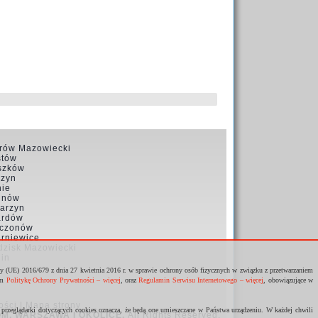
rów Mazowiecki
stów
szków
czyn
nie
inów
arzyn
ardów
czonów
erniewice
dzisk Mazowiecki
lin
dy (UE) 2016/679 z dnia 27 kwietnia 2016 r. w sprawie ochrony osób fizycznych w związku z przetwarzaniem
am
Politykę Ochrony Prywatności – więcej
, oraz
Regulamin Serwisu Internetowego – więcej
, obowiązujące w
ości
|
Mapa strony
rzeglądarki dotyczących cookies oznacza, że będą one umieszczane w Państwa urządzeniu. W każdej chwili
M, WARSZAWA I OKOLICE
.
All Rights Reserved.