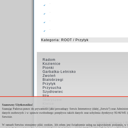
Kategoria:
ROOT
/
Przytyk
Radom
Kozienice
Pionki
Garbatka-Letnisko
Zwoleń
Białobrzegi
Przytyk
Przysucha
Szydłowiec
Iłża
Skaryszew
Kielce
Szanowny Użytkowniku!
Puławy
Szanując Państwa prawo do prywatności jako prowadzący Serwis Internetowy (dalej „Serwis”) oraz Administ
danych osobowych i w sprawie swobodnego przepływu takich danych oraz uchylenia dyrektywy 95/46/WE (
Serwisie.
Strona główna
|
R
W ramach Serwisu stosujemy pliki cookies. Ich celem jest świadczenie usług na najwyższym poziomie, w 
Copyright © 2015 - WALCZAKMEBLE.PL -
MEBL