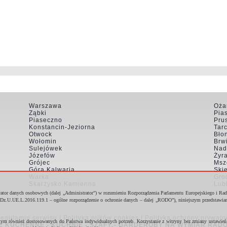
Warszawa
Oża
Ząbki
Pia
Piaseczno
Pru
Konstancin-Jeziorna
Tar
Otwock
Bło
Wołomin
Brw
Sulejówek
Nad
Józefów
Żyr
Grójec
Msz
Góra Kalwaria
Ski
Warka
Gro
Skarżysko Kamienna
Lub
rator danych osobowych (dalej „Administrator”) w rozumieniu Rozporządzenia Parlamentu Europejskiego i Ra
Dz.U.UE.L.2016.119.1 – ogólne rozporządzenie o ochronie danych – dalej „RODO”), niniejszym przedstawi
egulamin serwisu
|
Polityka plików cookies
|
Polityka ochrony prywatn
tym również dostosowanych do Państwa indywidualnych potrzeb. Korzystanie z witryny bez zmiany ustawień p
E KUCHENNE - KUCHNIE - SZAFY - GARDEROBY NA WYMIAR RADO