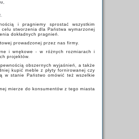
u,
t.
nością i pragniemy sprostać wszystkim
 celu stworzenia dla Państwa wymarzonej
lenia dokładnych pragnień.
etowej prowadzonej przez nas firmy.
wne i wnękowe - w różnych rozmiarach i
ch projektów.
 pewnością obszernych wyjaśnień, a także
iej kupić meble z płyty fornirowanej czy
są w stanie Państwo omówić też wszelkie
ównej mierze do konsumentów z tego miasta