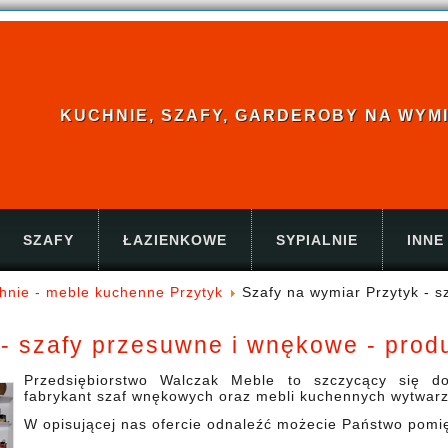
KUCHNIE, SZAFY, GARDEROBY NA WYMIAR
SZAFY
ŁAZIENKOWE
SYPIALNIE
INNE
chnie - meble kuchenne Przytyk
Szafy na wymiar Przytyk - 
 - szafy przesuwne i wnękowe - prod
Przedsiębiorstwo Walczak Meble to szczycący się d
fabrykant szaf wnękowych oraz mebli kuchennych wytwarz
W opisującej nas ofercie odnaleźć możecie Państwo pomi