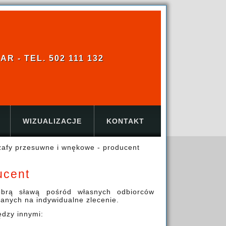
 - TEL. 502 111 132
WIZUALIZACJE
KONTAKT
szafy przesuwne i wnękowe - producent
ucent
obrą sławą pośród własnych odbiorców
anych na indywidualne zlecenie.
ędzy innymi: