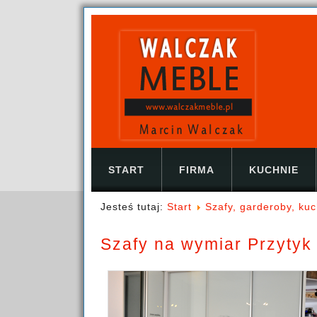
START
FIRMA
KUCHNIE
Jesteś tutaj:
Start
Szafy, garderoby, ku
Szafy na wymiar Przytyk