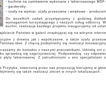
kuchnie na zamówienie wykonane z lakierowanego MDF-
garderoby,
szafy na wymiar, szafy przesuwne i wnękowe - producen
Do wszelkich zadań przystępujemy z godziwą dokład
wymaganiom korzystającego z naszych usług odbiorcy. W
kuchni, realizacje każdego projektu inaugurujemy od usta
jdziecie Państwo w galerii znajdującej się na witrynie intern
ycyjne z drewna jak i współczesne, a także szafy przesu
Państwa idee. Z chęcią podejmiemy się realizacji innowacyjny
praszamy do kontaktu z naszymi pracownikami. Udzielą oni z
u sprawdzą się najprzyzwoiciej. Podpowiedzą, czy odpowiedn
z płyty lakierowanej. Z zatrudnionymi u ans specjalistami 
ie Przytyka, stworzoną przez nas propozycję kierujemy w gł
jmiemy się także realizacji zleceń w innych lokalizacjach.