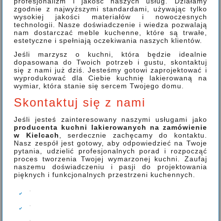
profesjonalizm i jakość naszych usług. Działamy
zgodnie z najwyższymi standardami, używając tylko
wysokiej jakości materiałów i nowoczesnych
technologii. Nasze doświadczenie i wiedza pozwalają
nam dostarczać meble kuchenne, które są trwałe,
estetyczne i spełniają oczekiwania naszych klientów.
Jeśli marzysz o kuchni, która będzie idealnie
dopasowana do Twoich potrzeb i gustu, skontaktuj
się z nami już dziś. Jesteśmy gotowi zaprojektować i
wyprodukować dla Ciebie kuchnię lakierowaną na
wymiar, która stanie się sercem Twojego domu.
Skontaktuj się z nami
Jeśli jesteś zainteresowany naszymi usługami jako
producenta kuchni lakierowanych na zamówienie
w Kielcach
, serdecznie zachęcamy do kontaktu.
Nasz zespół jest gotowy, aby odpowiedzieć na Twoje
pytania, udzielić profesjonalnych porad i rozpocząć
proces tworzenia Twojej wymarzonej kuchni. Zaufaj
naszemu doświadczeniu i pasji do projektowania
pięknych i funkcjonalnych przestrzeni kuchennych.