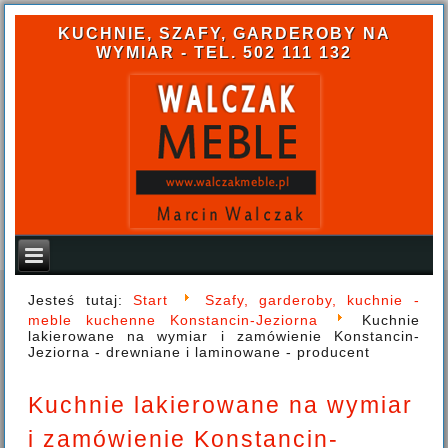
KUCHNIE, SZAFY, GARDEROBY NA
WYMIAR - TEL. 502 111 132
Jesteś tutaj:
Start
Szafy, garderoby, kuchnie -
meble kuchenne Konstancin-Jeziorna
Kuchnie
lakierowane na wymiar i zamówienie Konstancin-
Jeziorna - drewniane i laminowane - producent
Kuchnie lakierowane na wymiar
i zamówienie Konstancin-