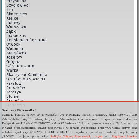
Przysucha
Szydłowiec
Iłża
Skaryszew
Kielce
Puławy
Warszawa
Ząbki
Piaseczno
Konstancin-Jeziorna
Otwock
Wołomin
Sulejówek
Józefów
Grójec
Góra Kalwaria
Warka
Skarżysko Kamienna
Ożarów Mazowiecki
Piastów
Pruszków
Tarczyn
Błonie
Brwinów
Nadarzyn
Żyrardów
Szanowny Użytkowniku!
Mszczonów
Szanując Państwa prawo do prywatności jako prowadzący Serwis Internetowy (dalej „Serwis”) oraz
Skierniewice
Administrator danych osobowych (dalej „Administrator”) w rozumieniu Rozporządzenia Parlamentu
Grodzisk Mazowiecki
Europejskiego i Rady (UE) 2016/679 z dnia 27 kwietnia 2016 r. w sprawie ochrony osób fizycznych w
Lublin
związku z przetwarzaniem danych osobowych i w sprawie swobodnego przepływu takich danych oraz
uchylenia dyrektywy 95/46/WE (Dz.U.UE.L.2016.119.1 – ogólne rozporządzenie o ochronie danych – dalej
„RODO”), niniejszym przedstawiam
Politykę Ochrony Prywatności – więcej
, oraz
Regulamin Serwisu
Strona główna
|
Regulamin serwisu
|
Polityka plików cookies
|