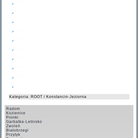
Kategoria:
ROOT
/
Konstancin-Jeziorna
Radom
Kozienice
Pionki
Garbatka-Letnisko
Zwoleń
Białobrzegi
Przytyk