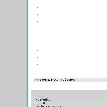
Kategoria:
ROOT
/
Józefów
Radom
Kozienice
Pionki
Garbatka-Letnisko