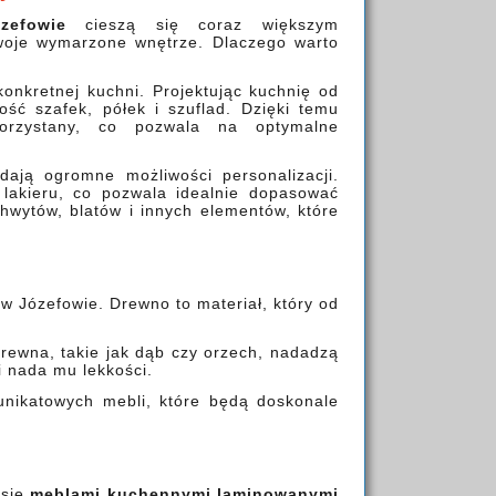
efowie
cieszą się coraz większym
woje wymarzone wnętrze. Dlaczego warto
nkretnej kuchni. Projektując kuchnię od
lość szafek, półek i szuflad. Dzięki temu
korzystany, co pozwala na optymalne
ają ogromne możliwości personalizacji.
lakieru, co pozwala idealnie dopasować
hwytów, blatów i innych elementów, które
 Józefowie. Drewno to materiał, który od
drewna, takie jak dąb czy orzech, nadadzą
i nada mu lekkości.
unikatowych mebli, które będą doskonale
 się
meblami kuchennymi laminowanymi