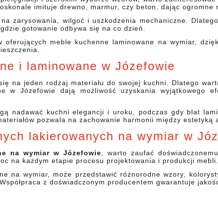
 doskonale imituje drewno, marmur, czy beton, dając ogromne 
a zarysowania, wilgoć i uszkodzenia mechaniczne. Dlatego
 gdzie gotowanie odbywa się na co dzień.
 oferujących meble kuchenne laminowane na wymiar, dzięk
ieszczenia.
ne i laminowane w Józefowie
się na jeden rodzaj materiału do swojej kuchni. Dlatego war
e w Józefowie dają możliwość uzyskania wyjątkowego ef
gą nadawać kuchni elegancji i uroku, podczas gdy blat lami
h materiałów pozwala na zachowanie harmonii między estetyką 
nych lakierowanych na wymiar w Jó
ne na wymiar w Józefowie
, warto zaufać doświadczonemu
 na każdym etapie procesu projektowania i produkcji mebli
ane na wymiar, może przedstawić różnorodne wzory, koloryst
. Współpraca z doświadczonym producentem gwarantuje jakość,