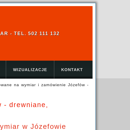
 - TEL. 502 111 132
WIZUALIZACJE
KONTAKT
owane na wymiar i zamówienie Józefów -
 - drewniane,
ymiar w Józefowie