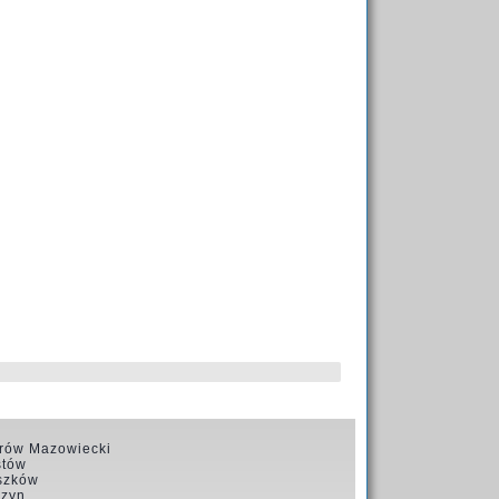
rów Mazowiecki
stów
szków
czyn