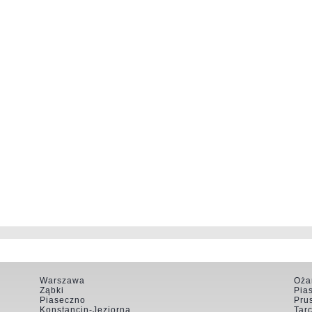
Warszawa
Oża
Ząbki
Pia
Piaseczno
Pru
Konstancin-Jeziorna
Tar