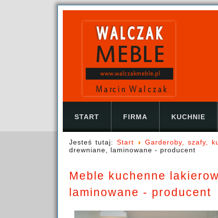
START
FIRMA
KUCHNIE
Jesteś tutaj:
Start
Garderoby, szafy, 
drewniane, laminowane - producent
Meble kuchenne lakierow
laminowane - producent