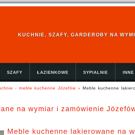
KUCHNIE, SZAFY, GARDEROBY NA WYMIAR
SZAFY
ŁAZIENKOWE
SYPIALNIE
INNE
kuchnie - meble kuchenne Józefów
Meble kuchenne lakier
ane na wymiar i zamówienie Józefów
Meble kuchenne lakierowane na w