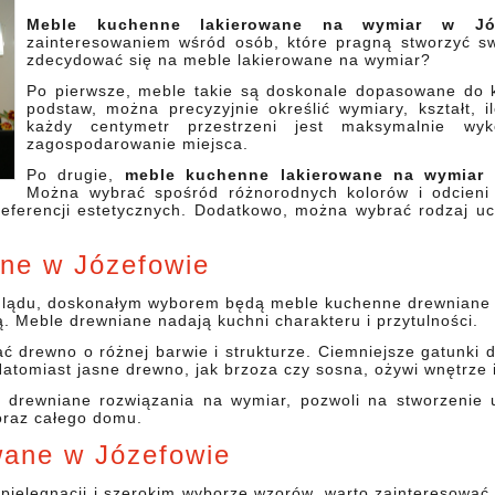
Meble kuchenne lakierowane na wymiar w Józ
zainteresowaniem wśród osób, które pragną stworzyć s
zdecydować się na meble lakierowane na wymiar?
Po pierwsze, meble takie są doskonale dopasowane do ko
podstaw, można precyzyjnie określić wymiary, kształt, i
każdy centymetr przestrzeni jest maksymalnie wy
zagospodarowanie miejsca.
Po drugie,
meble kuchenne lakierowane na wymiar
d
Można wybrać spośród różnorodnych kolorów i odcieni 
preferencji estetycznych. Dodatkowo, można wybrać rodzaj uc
ne w Józefowie
yglądu, doskonałym wyborem będą meble kuchenne drewniane w
ją. Meble drewniane nadają kuchni charakteru i przytulności.
ć drewno o różnej barwie i strukturze. Ciemniejsze gatunki 
Natomiast jasne drewno, jak brzoza czy sosna, ożywi wnętrze 
 drewniane rozwiązania na wymiar, pozwoli na stworzenie 
oraz całego domu.
wane w Józefowie
j pielęgnacji i szerokim wyborze wzorów, warto zainteresować