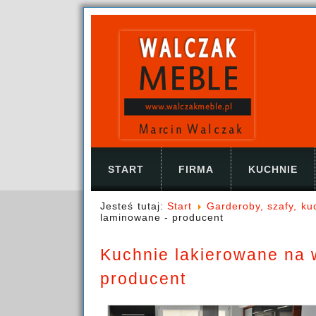
START
FIRMA
KUCHNIE
Jesteś tutaj:
Start
Garderoby, szafy, k
laminowane - producent
Kuchnie lakierowane na 
producent