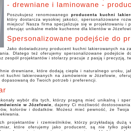
- drewniane i laminowane - produ
Poszukujesz renomowanego
producenta kuchni lakie
który dostarcza wysokiej jakości, spersonalizowane ro
miejscu! Nasza firma specjalizuje się w projektowaniu i 
oferując unikalne meble kuchenne dla klientów w Józefowie
Spersonalizowane podejście do pr
Jako doświadczony producent kuchni lakierowanych na za
ania. Dlatego też oferujemy spersonalizowane podejście do 
z zespół projektantów i stolarzy pracuje z pasją i precyzją, 
hnie drewniane, które dodają ciepła i naturalnego uroku, 
ent kuchni lakierowanych na zamówienie w Józefowie, oferuj
e dopasowaną do Twoich potrzeb i preferencji.
ar
konały wybór dla tych, którzy pragną mieć unikalną i spe
amówienie w Józefowie
, dajemy Ci możliwość dostosowani
ałów, kolorów i dodatków. Możesz mieć pewność, że Twoja
zekiwania.
h projektantów i rzemieślników, którzy przykładają dużą
iar, które oferujemy jako producent, są nie tylko piękn