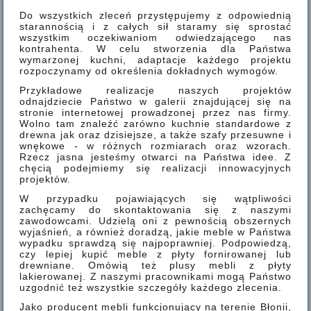
Do wszystkich zleceń przystępujemy z odpowiednią
starannością i z całych sił staramy się sprostać
wszystkim oczekiwaniom odwiedzającego nas
kontrahenta. W celu stworzenia dla Państwa
wymarzonej kuchni, adaptacje każdego projektu
rozpoczynamy od określenia dokładnych wymogów.
Przykładowe realizacje naszych projektów
odnajdziecie Państwo w galerii znajdującej się na
stronie internetowej prowadzonej przez nas firmy.
Wolno tam znaleźć zarówno kuchnie standardowe z
drewna jak oraz dzisiejsze, a także szafy przesuwne i
wnękowe - w różnych rozmiarach oraz wzorach.
Rzecz jasna jesteśmy otwarci na Państwa idee. Z
chęcią podejmiemy się realizacji innowacyjnych
projektów.
W przypadku pojawiających się wątpliwości
zachęcamy do skontaktowania się z naszymi
zawodowcami. Udzielą oni z pewnością obszernych
wyjaśnień, a również doradzą, jakie meble w Państwa
wypadku sprawdzą się najpoprawniej. Podpowiedzą,
czy lepiej kupić meble z płyty fornirowanej lub
drewniane. Omówią też plusy mebli z płyty
lakierowanej. Z naszymi pracownikami mogą Państwo
uzgodnić też wszystkie szczegóły każdego zlecenia.
Jako producent mebli funkcjonujący na terenie Błonii,