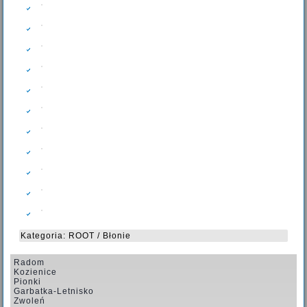
Kategoria:
ROOT
/
Błonie
Radom
Kozienice
Pionki
Garbatka-Letnisko
Zwoleń