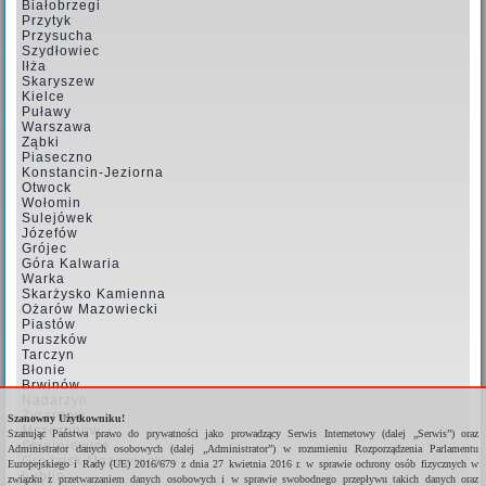
Białobrzegi
Przytyk
Przysucha
Szydłowiec
Iłża
Skaryszew
Kielce
Puławy
Warszawa
Ząbki
Piaseczno
Konstancin-Jeziorna
Otwock
Wołomin
Sulejówek
Józefów
Grójec
Góra Kalwaria
Warka
Skarżysko Kamienna
Ożarów Mazowiecki
Piastów
Pruszków
Tarczyn
Błonie
Brwinów
Nadarzyn
Żyrardów
Szanowny Użytkowniku!
Mszczonów
Szanując Państwa prawo do prywatności jako prowadzący Serwis Internetowy (dalej „Serwis”) oraz
Skierniewice
Administrator danych osobowych (dalej „Administrator”) w rozumieniu Rozporządzenia Parlamentu
Grodzisk Mazowiecki
Europejskiego i Rady (UE) 2016/679 z dnia 27 kwietnia 2016 r. w sprawie ochrony osób fizycznych w
Lublin
związku z przetwarzaniem danych osobowych i w sprawie swobodnego przepływu takich danych oraz