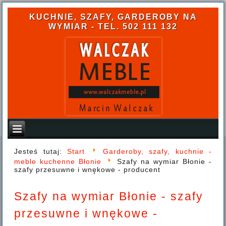
KUCHNIE, SZAFY, GARDEROBY NA
WYMIAR - TEL. 502 111 132
Jesteś tutaj:
Start
Garderoby, szafy, kuchnie -
meble kuchenne Błonie
Szafy na wymiar Błonie -
szafy przesuwne i wnękowe - producent
Szafy na wymiar Błonie - szafy
przesuwne i wnękowe -